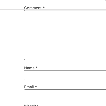
Comment
*
Home
About Us
Real Estate Servi
Name
*
Email
*
Website