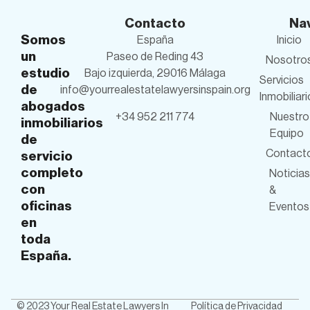
Contacto
Na
Somos
España
Inicio
un
Paseo de Reding 43
Nosotro
estudio
Bajo izquierda, 29016 Málaga
Servicios
de
info@yourrealestatelawyersinspain.org
Inmobiliar
abogados
+34 952 211 774
Nuestro
inmobiliarios
Equipo
de
Contact
servicio
completo
Noticias
con
&
oficinas
Eventos
en
toda
España.
© 2023 Your Real Estate Lawyers In
Política de Privacidad